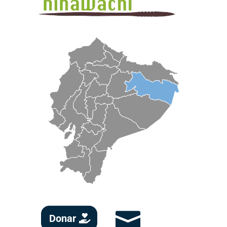

Donar